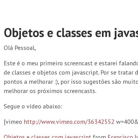
Objetos e classes em java
Olá Pessoal,
Este é o meu primeiro screencast e estarei faland
de classes e objetos com javascript. Por se tratar
pontos a melhorar :), por isso sugestões são mui
melhorar os próximos screencasts.
Segue o vídeo abaixo:
[vimeo
http://www.vimeo.com/36342552
w=400&
Objetos e classes com javascript
from
Francisco J