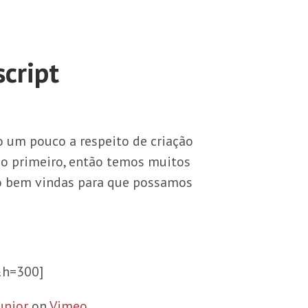
script
o um pouco a respeito de criação
 do primeiro, então temos muitos
to bem vindas para que possamos
h=300]
unior
on
Vimeo
.